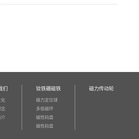
我们
钕铁硼磁铁
磁力传动轮
文化
磁力定位球
理念
多极磁环
简介
磁性码盘
磁性码盘