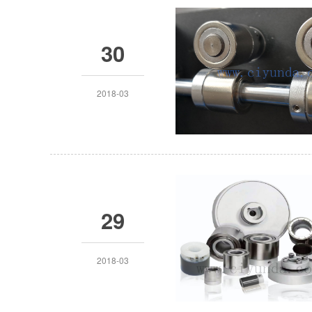
30
2018-03
29
2018-03