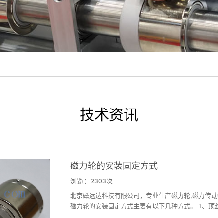
技术资讯
磁力轮的安装固定方式
浏览：2303次
北京磁运达科技有限公司，专业生产磁力轮,磁力传动
磁力轮的安装固定方式主要有以下几种方式。 1、顶丝固