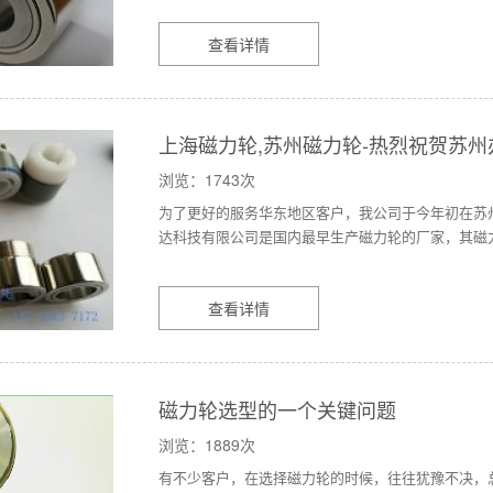
查看详情
上海磁力轮,苏州磁力轮-热烈祝贺苏
浏览：1743次
为了更好的服务华东地区客户，我公司于今年初在苏
达科技有限公司是国内最早生产磁力轮的厂家，其磁力轮
查看详情
磁力轮选型的一个关键问题
浏览：1889次
有不少客户，在选择磁力轮的时候，往往犹豫不决，