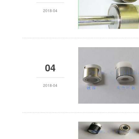
2018-04
04
2018-04