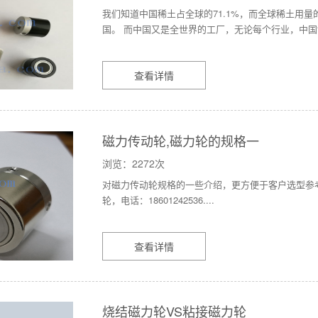
我们知道中国稀土占全球的71.1%，而全球稀土用
国。 而中国又是全世界的工厂，无论每个行业，中国制
查看详情
磁力传动轮,磁力轮的规格一
浏览：2272次
对磁力传动轮规格的一些介绍，更方便于客户选型参
轮，电话：18601242536....
查看详情
烧结磁力轮VS粘接磁力轮