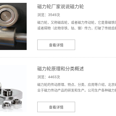
磁力轮厂家说说磁力轮
浏览：3549次
磁力轮，又称磁齿轮，或者磁力传动轮，它是靠磁铁
或者隔物（此物非铁、钴、镍）传力，打破了传统齿轮的
查看详情
磁力轮原理和分类概述
浏览：4463次
磁力轮的传动原理、特点、分类、应用等介绍，北京
业于磁力传动产品的研发和生产。公司生产各种磁力轮
查看详情